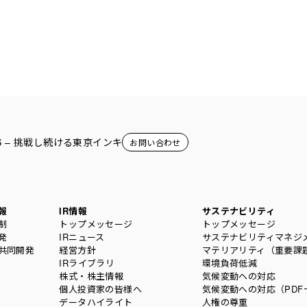
ORS – 挑戦し続ける東京インキ
お問い合わせ
報
IR情報
サステナビリティ
制
トップメッセージ
トップメッセージ
発
IRニュース
サステナビリティマネジ
共同開発
経営方針
マテリアリティ（重要課
IRライブラリ
環境負荷低減
株式・株主情報
気候変動への対応
個人投資家の皆様へ
気候変動への対応（PDF
データハイライト
人権の尊重