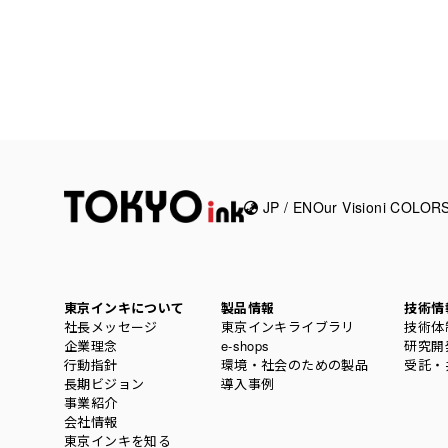
JP
/
EN
Our Vision
i COL
東京インキについて
製品情報
技術情
社長メッセージ
東京インキライブラリ
技術体
企業理念
e-shops
研究開
行動指針
環境・社会のための製品
受託・
長期ビジョン
導入事例
事業紹介
会社情報
東京インキを知る