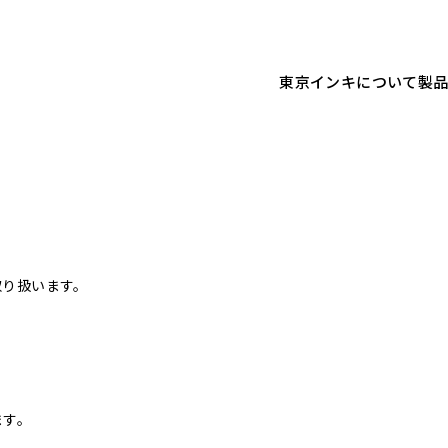
東京インキについて
製
取り扱います。
ます。