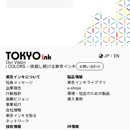
JP
/
EN
Our Vision
i COLORS – 挑戦し続ける東京インキ
お問い合わせ
東京インキについて
製品情報
社長メッセージ
東京インキライブラリ
企業理念
e-shops
行動指針
環境・社会のための製品
長期ビジョン
導入事例
事業紹介
会社情報
東京インキを知る
ネットワーク
技術情報
IR情報