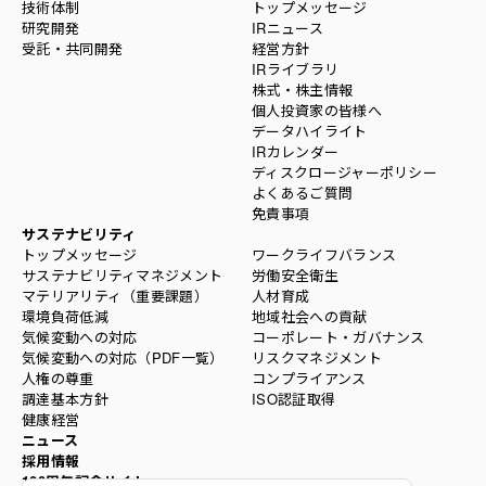
技術体制
トップメッセージ
研究開発
IRニュース
受託・共同開発
経営方針
IRライブラリ
株式・株主情報
個人投資家の皆様へ
データハイライト
IRカレンダー
ディスクロージャーポリシー
よくあるご質問
免責事項
サステナビリティ
トップメッセージ
ワークライフバランス
サステナビリティマネジメント
労働安全衛生
マテリアリティ（重要課題）
人材育成
環境負荷低減
地域社会への貢献
気候変動への対応
コーポレート・ガバナンス
気候変動への対応（PDF一覧）
リスクマネジメント
人権の尊重
コンプライアンス
調達基本方針
ISO認証取得
健康経営
ニュース
採用情報
100周年記念サイト