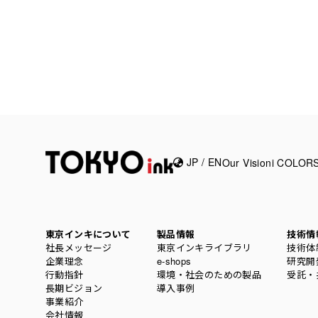
JP
/
EN
Our Vision
i COL
東京インキについて
製品情報
技術情
社長メッセージ
東京インキライブラリ
技術体
企業理念
e-shops
研究開
行動指針
環境・社会のための製品
受託・
長期ビジョン
導入事例
事業紹介
会社情報