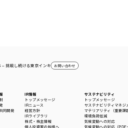
ORS – 挑戦し続ける東京インキ
お問い合わせ
報
IR情報
サステナビリティ
制
トップメッセージ
トップメッセージ
発
IRニュース
サステナビリティマネジ
共同開発
経営方針
マテリアリティ（重要課
IRライブラリ
環境負荷低減
株式・株主情報
気候変動への対応
個人投資家の皆様へ
気候変動への対応（PDF