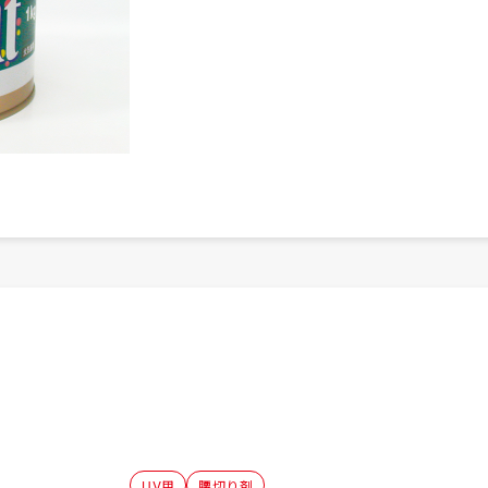
UV用
腰切り剤