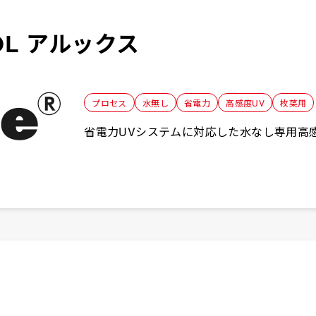
OL アルックス
プロセス
水無し
省電力
⾼感度UV
枚葉用
省電力UVシステムに対応した水なし専用高