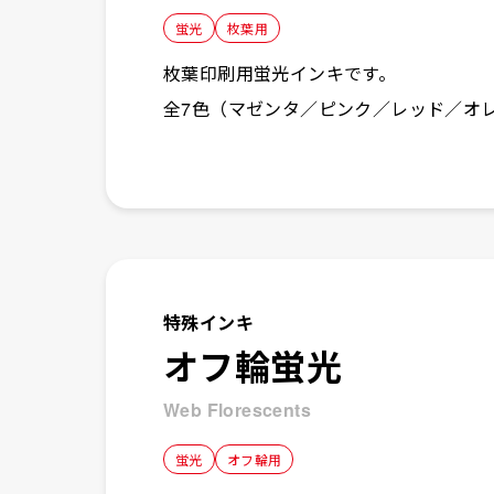
蛍光
枚葉用
枚葉印刷用蛍光インキです。
全7色（マゼンタ／ピンク／レッド／オ
特殊インキ
オフ輪蛍光
Web Florescents
蛍光
オフ輪用