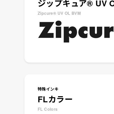
ジップキュア® UV O
Zipcure® UV OL BVM
特殊インキ
FLカラー
FL Colors