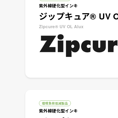
紫外線硬化型インキ
ジップキュア® UV 
Zipcure® UV OL Alux
環境負荷低減製品
紫外線硬化型インキ