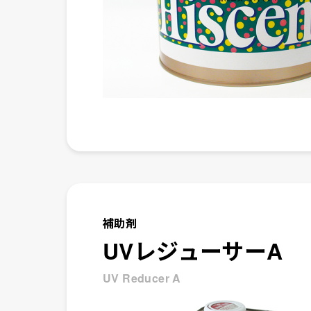
補助剤
UVレジューサーA
UV Reducer A