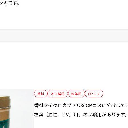
ンキです。
⾹料
オフ輪用
枚葉用
OPニス
香料マイクロカプセルをOPニスに分散して
枚葉（油性、UV）用、オフ輪用があります