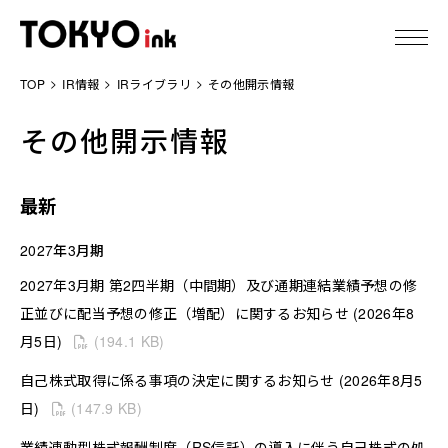
TOP
IR情報
IRライブラリ
その他開示情報
東京インキについて
その他開示情報
製品情報
最新
技術情報
2027年3月期
IR情報
2027年3月期 第2四半期（中間期）及び通期連結業績予想の修
正並びに配当予想の修正（増配）に関するお知らせ (2026年8
サステナビリティ
月5日)
(194.1 KB)
自己株式取得に係る事項の決定に関するお知らせ (2026年8月5
ニュース
日)
(147.9 KB)
採用情報
業績連動型株式報酬制度（RS信託）の導入に伴う自己株式の処