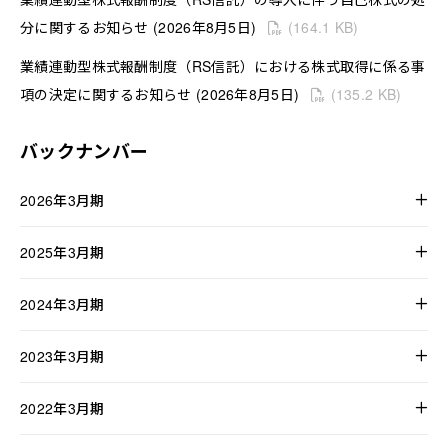
分に関するお知らせ (2026年8月5日)
(164.1 KB)
お問い合わせ
EN
業績連動型株式報酬制度（RS信託）における株式取得に係る事
項の決定に関するお知らせ (2026年8月5日)
(135.2 KB)
バックナンバー
2026年3月期
確定拠出年金制度への一部移行及び特別利益の計上に関するお
2025年3月期
知らせ (2026年6月23日)
(133.5 KB)
自己株式の取得状況および取得終了に関するお知らせ (2025年
2024年3月期
取締役に対する業績連動型株式報酬制度（RS信託）の導入に関
5月27日)
(131.4 KB)
するお知らせ (2026年5月13日)
(277.5 KB)
取締役の委嘱業務の変更に関するお知らせ (2024年6月26
2023年3月期
自己株式の取得状況に関するお知らせ (2025年5月1日)
(13
日)
(120.1 KB)
特別損失（減損損失）の計上に関するお知らせ (2026年3月27
0.6 KB)
2023年3月期連結累計期間業績予想値と実績値との差異に関す
日)
(105.3 KB)
2022年3月期
2024年3月期通期連結業績予想の修正に関するお知らせ (2024
るお知らせ (2023年5月14日)
(143.7 KB)
自己株式の取得状況に関するお知らせ (2025年4月1日)
(13
年4月26日)
(208.8 KB)
固定資産取得（新工場用地取得）および新工場建設の展望に関