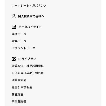
6.0 KB)
羽生工場における火災事故について（お詫び） (2014年9月15
導入のお知らせ (2009年2月24日)
(91.0 KB)
コーポレート・ガバナンス
固定資産の取得に関するお知らせ (2009年9月28日)
(71.0
営業外収益の計上に関するお知らせ (2020年7月21日)
(96.
日)
(52.0 KB)
業績予想の修正に関するお知らせ (2009年2月24日)
(78.0
KB)
6 KB)
個人投資家の皆様へ
KB)
当社田端工場の閉鎖および固定資産の譲渡に関するお知らせ (2
データハイライト
役員報酬減額に関するお知らせ (2009年2月5日)
(57.0 KB)
009年9月28日)
(81.0 KB)
業績データ
平成21年3月期 第3四半期の有価証券評価損に関するお知らせ
財務データ
(2009年1月28日)
(82.0 KB)
セグメントデータ
業績予想修正のお知らせ (2008年11月6日)
(68.0 KB)
IRライブラリ
決算短信・補足説明資料
有価証券（半期）報告書
決算説明会
経営計画説明会
株主総会
事業報告書