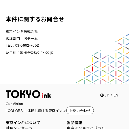
本件に関するお問合せ
東京インキ株式会社
管理部門 IRチーム
TEL : 03-5902-7652
E-mail：tic-ir@tokyoink.co.jp
JP
/
EN
Our Vision
i COLORS – 挑戦し続ける東京インキ
お問い合わせ
東京インキについて
製品情報
社長メッセージ
東京インキライブラリ