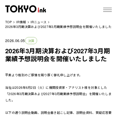
TOP
IR情報
IRニュース
東京インキについて
2026年3月期決算および2027年3月期業績予想説明会を開催いたしました
2026.06.05
決算
製品情報
2026年3月期決算および2027年3月期
技術情報
業績予想説明会を開催いたしました
IR情報
平素より格別のご厚情を賜り厚く御礼申し上げます。
サステナビリティ
当社は2026年6月2日（火）に機関投資家・アナリスト様を対象とした
「2026年3月期決算および2027年3月期業績予想説明会」を開催いたしま
ニュース
した。
以下の通り説明会動画、説明会書き起こし記事、説明会資料、質疑応答要
採用情報