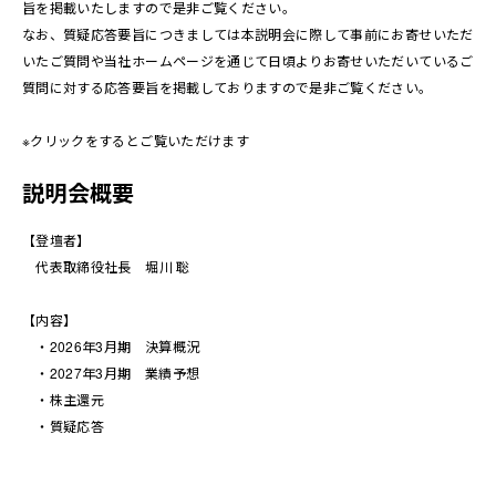
旨を掲載いたしますので是非ご覧ください。
なお、質疑応答要旨につきましては本説明会に際して事前にお寄せいただ
いたご質問や当社ホームページを通じて日頃よりお寄せいただいているご
お問い合わせ
EN
質問に対する応答要旨を掲載しておりますので是非ご覧ください。
※クリックをするとご覧いただけます
説明会概要
【登壇者】
代表取締役社長 堀川 聡
【内容】
・2026年3月期 決算概況
・2027年3月期 業績予想
・株主還元
・質疑応答