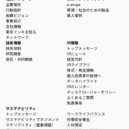
企業理念
e-shops
行動指針
環境・社会のための製品
長期ビジョン
導入事例
事業紹介
会社情報
東京インキを知る
ネットワーク
技術情報
IR情報
技術体制
トップメッセージ
研究開発
IRニュース
受託・共同開発
経営方針
IRライブラリ
株式・株主情報
個人投資家の皆様へ
データハイライト
IRカレンダー
ディスクロージャーポリシー
よくあるご質問
免責事項
サステナビリティ
トップメッセージ
ワークライフバランス
サステナビリティマネジメント
労働安全衛生
マテリアリティ（重要課題）
人材育成