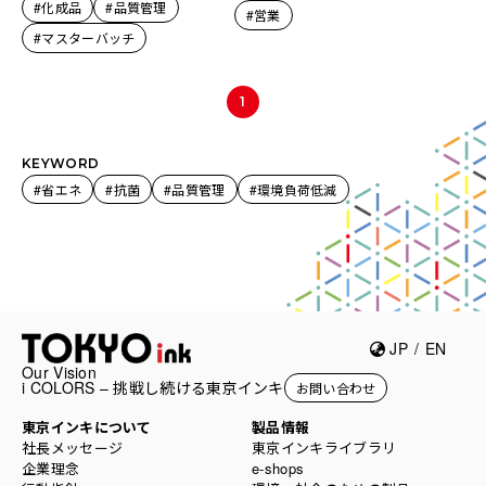
#化成品
#品質管理
#営業
#マスターバッチ
お問い合わせ
EN
1
KEYWORD
#省エネ
#抗菌
#品質管理
#環境負荷低減
JP
/
EN
Our Vision
i COLORS – 挑戦し続ける東京インキ
お問い合わせ
東京インキについて
製品情報
社長メッセージ
東京インキライブラリ
企業理念
e-shops