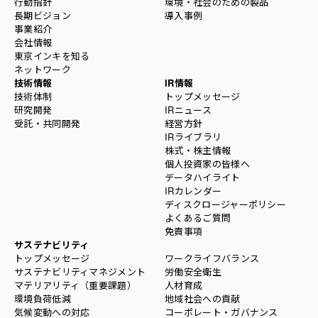
行動指針
環境・社会のための製品
長期ビジョン
導入事例
事業紹介
会社情報
東京インキを知る
ネットワーク
技術情報
IR情報
技術体制
トップメッセージ
研究開発
IRニュース
受託・共同開発
経営方針
IRライブラリ
株式・株主情報
個人投資家の皆様へ
データハイライト
IRカレンダー
ディスクロージャーポリシー
よくあるご質問
免責事項
サステナビリティ
トップメッセージ
ワークライフバランス
サステナビリティマネジメント
労働安全衛生
マテリアリティ（重要課題）
人材育成
環境負荷低減
地域社会への貢献
気候変動への対応
コーポレート・ガバナンス