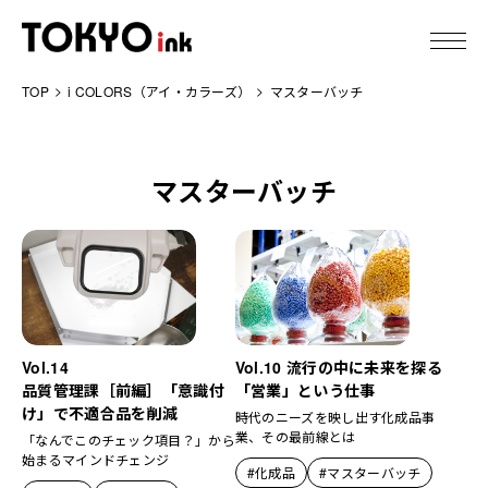
TOP
i COLORS（アイ・カラーズ）
マスターバッチ
東京インキについて
製品情報
マスターバッチ
技術情報
IR情報
サステナビリティ
Vol.14
Vol.10 流行の中に未来を探る
品質管理課［前編］「意識付
「営業」という仕事
け」で不適合品を削減
ニュース
時代のニーズを映し出す化成品事
業、その最前線とは
「なんでこのチェック項目？」から
始まるマインドチェンジ
#化成品
#マスターバッチ
採用情報