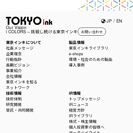
JP
/
EN
Our Vision
i COLORS – 挑戦し続ける東京インキ
お問い合わせ
東京インキについて
製品情報
社長メッセージ
東京インキライブラリ
企業理念
e-shops
行動指針
環境・社会のための製品
長期ビジョン
導入事例
事業紹介
会社情報
東京インキを知る
ネットワーク
技術情報
IR情報
技術体制
トップメッセージ
研究開発
IRニュース
受託・共同開発
経営方針
IRライブラリ
株式・株主情報
個人投資家の皆様へ
データハイライト