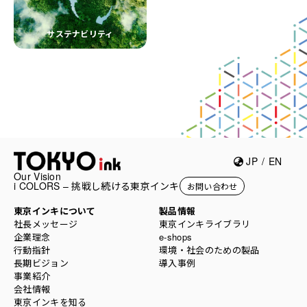
サステナビリティ
JP
/
EN
Our Vision
i COLORS – 挑戦し続ける東京インキ
お問い合わせ
東京インキについて
製品情報
社長メッセージ
東京インキライブラリ
企業理念
e-shops
行動指針
環境・社会のための製品
長期ビジョン
導入事例
事業紹介
会社情報
東京インキを知る