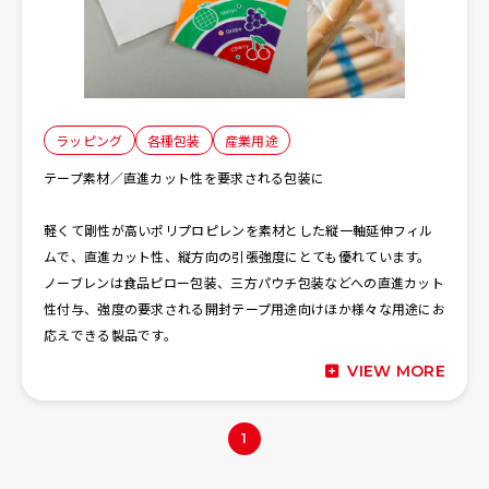
ラッピング
各種包装
産業⽤途
テープ素材／直進カット性を要求される包装に
軽くて剛性が高いポリプロピレンを素材とした縦一軸延伸フィル
ムで、直進カット性、縦方向の引張強度にとても優れています。
ノーブレンは食品ピロー包装、三方パウチ包装などへの直進カット
性付与、強度の要求される開封テープ用途向けほか様々な用途にお
応えできる製品です。
VIEW MORE
1