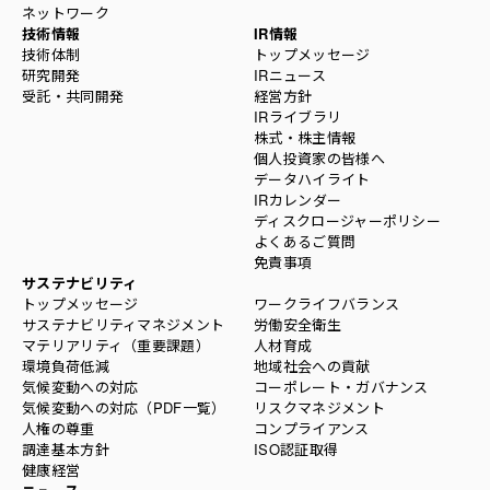
ネットワーク
技術情報
IR情報
技術体制
トップメッセージ
研究開発
IRニュース
受託・共同開発
経営方針
IRライブラリ
株式・株主情報
個人投資家の皆様へ
データハイライト
IRカレンダー
ディスクロージャーポリシー
よくあるご質問
免責事項
サステナビリティ
トップメッセージ
ワークライフバランス
サステナビリティマネジメント
労働安全衛生
マテリアリティ（重要課題）
人材育成
環境負荷低減
地域社会への貢献
気候変動への対応
コーポレート・ガバナンス
気候変動への対応（PDF一覧）
リスクマネジメント
人権の尊重
コンプライアンス
調達基本方針
ISO認証取得
健康経営