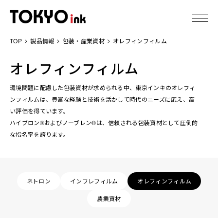
TOP
製品情報
包装・産業資材
オレフィンフィルム
東京インキについて
オレフィンフィルム
製品情報
環境問題に配慮した包装資材が求められる中、東京インキのオレフィ
ンフィルムは、豊富な経験と技術を活かして時代のニーズに応え、高
技術情報
い評価を得ています。
ハイブロン®およびノーブレン®は、信頼される包装資材として圧倒的
IR情報
な指名率を誇ります。
サステナビリティ
ネトロン
インフレフィルム
オレフィンフィルム
ニュース
農業資材
採用情報