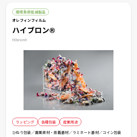
環境負荷低減製品
お問い合わせ
EN
オレフィンフィルム
ハイブロン®
Hibron®
ラッピング
各種包装
産業⽤途
ひねり包装／農業資材・蒸着基材／ラミネート基材／コイン包装