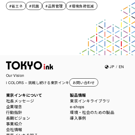
#省エネ
#抗菌
#品質管理
#環境負荷低減
JP
/
EN
Our Vision
i COLORS – 挑戦し続ける東京インキ
お問い合わせ
東京インキについて
製品情報
社長メッセージ
東京インキライブラリ
企業理念
e-shops
行動指針
環境・社会のための製品
長期ビジョン
導入事例
事業紹介
会社情報