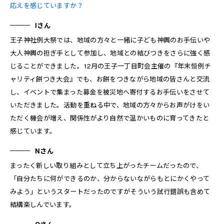
応えを感じていますか？
Iさん
王子神社例大祭では、地域の方々と一緒に子ども神輿のお手伝いや
大人神輿の担ぎ手として参加し、地域との結びつきをさらに強く感
じることができました。12月の王子一丁目町会主催の『年末恒例チ
ャリティ餅つき大会』でも、お餅をつきながら地域の皆さんと交流
し、イベントで集まった募金を被災地へ寄付するお手伝いをさせて
いただきました。活動を重ねる中で、地域の方々からお声がけをい
ただく機会が増え、関係性がより自然で温かいものに育ってきたと
感じています。
Nさん
まったく新しい取り組みとして立ち上がったチームだったので、
「自分たちに何ができるのか、分からないながらもとにかくやって
みよう」というスタートだったのですがそういう試行錯誤も含めて
結構楽しんでいます。