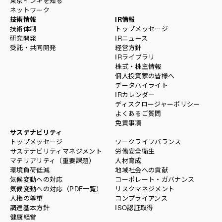
東京インキを知る
ネットワーク
技術情報
IR情報
技術体制
トップメッセージ
研究開発
IRニュース
受託・共同開発
経営方針
IRライブラリ
株式・株主情報
個人投資家の皆様へ
データハイライト
IRカレンダー
ディスクロージャーポリシー
よくあるご質問
免責事項
サステナビリティ
トップメッセージ
ワークライフバランス
サステナビリティマネジメント
労働安全衛生
マテリアリティ（重要課題）
人材育成
環境負荷低減
地域社会への貢献
気候変動への対応
コーポレート・ガバナンス
気候変動への対応（PDF一覧）
リスクマネジメント
人権の尊重
コンプライアンス
調達基本方針
ISO認証取得
健康経営