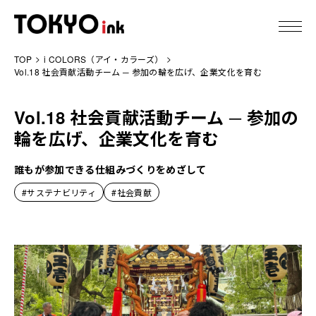
TOP
i COLORS（アイ・カラーズ）
東京インキについて
Vol.18 社会貢献活動チーム ─ 参加の輪を広げ、企業文化を育む
製品情報
Vol.18 社会貢献活動チーム ─ 参加の
輪を広げ、企業文化を育む
技術情報
誰もが参加できる仕組みづくりをめざして
IR情報
#サステナビリティ
#社会貢献
サステナビリティ
ニュース
採用情報