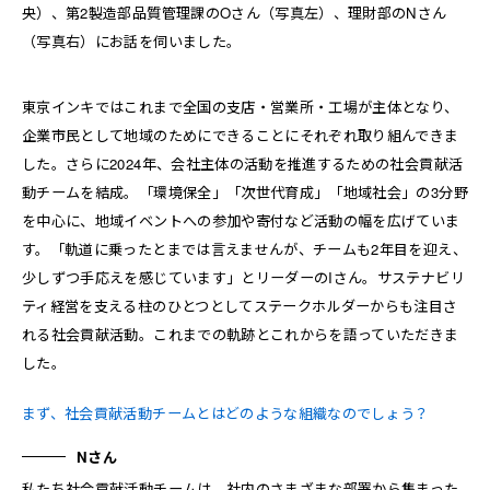
央）、第2製造部品質管理課のOさん（写真左）、理財部のNさん
（写真右）にお話を伺いました。
東京インキではこれまで全国の支店・営業所・工場が主体となり、
企業市民として地域のためにできることにそれぞれ取り組んできま
した。さらに2024年、会社主体の活動を推進するための社会貢献活
動チームを結成。「環境保全」「次世代育成」「地域社会」の3分野
を中心に、地域イベントへの参加や寄付など活動の幅を広げていま
す。「軌道に乗ったとまでは言えませんが、チームも2年目を迎え、
少しずつ手応えを感じています」とリーダーのIさん。サステナビリ
ティ経営を支える柱のひとつとしてステークホルダーからも注目さ
れる社会貢献活動。これまでの軌跡とこれからを語っていただきま
した。
まず、社会貢献活動チームとはどのような組織なのでしょう？
Nさん
私たち社会貢献活動チームは、社内のさまざまな部署から集まった