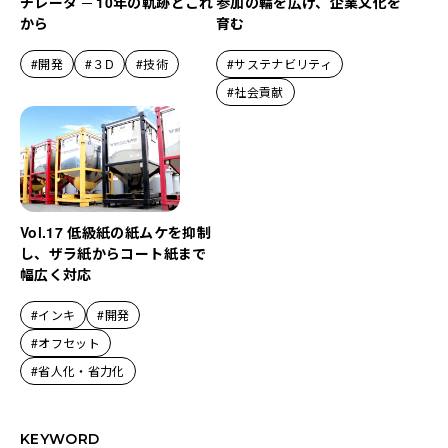
チレータ ─ 10年の軌跡とこれ
参加の輪を広げ、企業文化を
から
育む
#開発
#３D
#技術
#サステナビリティ
#社会貢献
Vol.17 低級紙の紙ムケを抑制
し、ザラ紙からコート紙まで
幅広く対応
#インキ
#開発
#オフセット
#省人化・省力化
KEYWORD